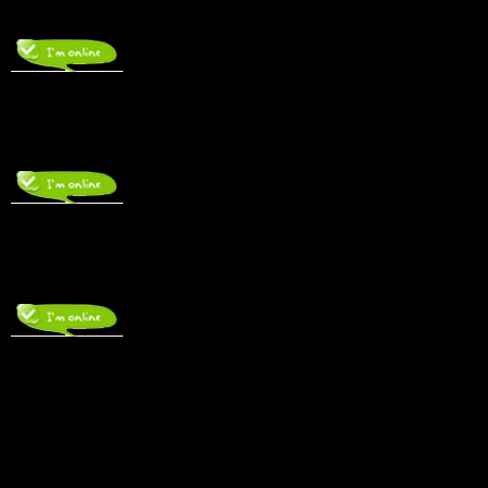
THANH TOÁN/GIA HẠN
Zalo : 093 899 2403
(7h30 – 22h00)
———————
HỖ TRỢ SỬ DỤNG
Zalo : 036.2424.599 – Mr Nghĩa
(7h30-17h00)
———————
NHÂN VIÊN KẾ TOÁN
Zalo : 0986.242.610 – Ms Trang
(7h30-17h00)
Trên facebook
Bài viết mới