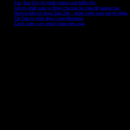
Các Tool Gửi Tin Nhắn Hàng Loạt Miễn Phí
Gửi tin nhắn zalo tự động cho bạn bè zalo để quảng cáo
Hướng dẫn sử dụng Zalo 22h – phần mềm auto gửi tin nhắn.
Tắt Zalo tự khởi động cùng Windows
Cách chăm sóc khách hàng hiệu quả
CÔNG TY TΠHH GIẢI PHÁP SỐ HƯΝG THỊΝH
Mã số thuế : 36O3488O61
Địa chỉ : Số 45C/2, tổ 12, KP.3, P.Trảng Dài, TP Biên Hòa, Đồng Nai
Hotline : 093 899 2403
Email :
nhnghia@hungthinhsoft.com
HƯNG THỊNH SOFTWARE
HƯΝG THỊΝH Software
– là thương hiệu hàng đầu tại Việt Nam h
phép ngày 29/08/2017 số 36O3488O61
Làm Việc
– Từ thứ 2 đến thứ 7 (Trừ các ngày lễ)
– Thời gian từ
7h30 -> 17h00
HỖ TRỢ ONLINE QUA UTRAVIEW