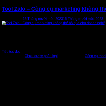
Tool Zalo – Công cụ marketing không th
Đã đăng trên
15 Tháng mười một, 2023
15 Tháng mười một, 2023
15
Th11
Tool Zalo – Zalo 22h Công cụ marketing không thể bỏ qua cho doan
hiệu doanh nghiệp hoặc đặt cửa hàng bán online…Vì thế nếu bạn đ
Tiếp tục đọc
→
Đã đăng trong
Chưa được phân loại
|
Được gắn thẻ
Công cụ mark
Về chúng tôi
Hưng Thịnh Software
– là thương hiệu hàng đầu tại Việt Nam ho
29/08/2017 số 3603488061
Làm Việc
– Từ thứ 2 đến thứ 7 (Trừ các ngày lễ)
– Thời gian từ 7h30 -> 17h00
Liên hệ