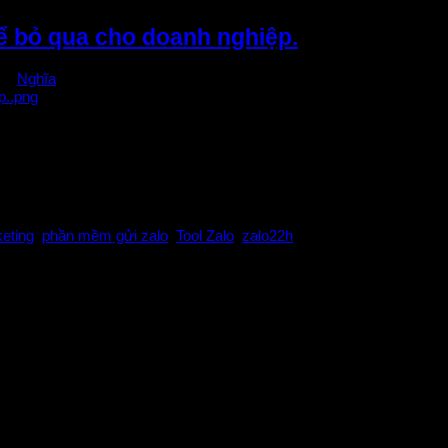
ể bỏ qua cho doanh nghiệp.
bởi
Nghĩa
h nghiệp Zalo là một trong những nền tảng được sử dụng phổ biến ở 
ang bán […]
eting
,
phần mềm gửi zalo
,
Tool Zalo
,
zalo22h
ạt về lĩnh vực phần mềm marketing, phát triển phần mềm, giải pháp