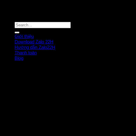
Bạn bấm vào tải về cài đ
Copyright 2026 ©
Công ty TΠHH giải pháp số HƯΝG THỊΝH
Giới thiệu
Download Zalo 22H
Hướng dẫn Zalo22H
Thanh toán
Blog