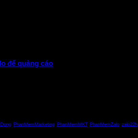
alo để quảng cáo
 là một trong những nền tảng nhắn tin phổ biến tại Việt Nam, giúp cá
uDong
,
PhanMemMarketing
,
PhanMemMKT
,
PhanMemZalo
,
zalo22h