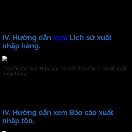
phiếu đã bạn trong khoảng thời gian đó.
Chọn phiếu bán hàng cần hiển thị chi tiết. Sau khi chọn chi
tiết bán hàng sẽ được hiển thị ở dưới phần chi tiết phiếu
Xuất/Bán.
IV. Hướng dẫn
xem
Lịch sử xuất
nhập hàng.
Bạn vào mục tab “
Báo cáo
” sau đó chọn vào “
Lịch sử xuất
nhập hàng
“.
Muốn tra lịch sử xuất nhập hàng nhập mã hàng hóa vào ô
Mã hang hóa
sau đó chọn ngày tháng sau đó chọn “
Tra
cứu”
để tra cứu lịch sử xuất nhập hàng của mặt hàng muốn
tra.
IV. Hướng dẫn xem Báo cáo xuất
nhập tồn.