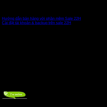
Email, Zalo, Facebook... giúp tiếp cận khách hàng nhanh
chóng. Chăm sóc khách hàng tự động và tăng hiệu quả bán
hàng có trợ cài đặt và sử dụng. LH : 036.2424.599
Hướng dẫn bán hàng với phần mềm Sale 22H
Cài đặt tài khoản & backup trên sale 22H
Về chúng tôi
Hưng Thịnh Software
– là thương hiệu hàng đầu tại Việt
Nam hoạt về lĩnh vực phần mềm marketing, phát triển phần
mềm, giải pháp bán hàng được sở kế hoạch và đầu tư TP
Biên Hòa cấp phép ngày 29/08/2017 số 3603488061
Làm Việc
– Từ thứ 2 đến thứ 7 (Trừ các ngày lễ)
– Thời gian từ 7h30 -> 17h00
Liên hệ
THANH TOÁN/GIA HẠN
Zalo : 093 899 2403
(7h30 – 22h00)