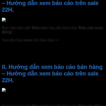
– Hướng dẫn xem báo cáo trên sale
22H.
Bạn vào mục tab “
Báo cáo
” sau đó chọn vào “
Báo cáo hoạt
động
“.
Sau đó chọn
user
cần báo cáo =>
Chọn khoảng thời gian
muốn báo cáo => Lọc để xem báo cáo.
Nếu để mặc định phần mềm sẽ báo cao mọi hoạt động của
tất cả user trong mọi thời gian
II. Hướng dẫn xem báo cáo bán hàng
– Hướng dẫn xem báo cáo trên sale
22H.