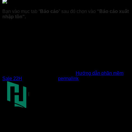
Bạn vào mục tab “
Báo cáo
” sau đó chọn vào
“Báo cáo xuất
nhập tồn“.
Muốn xem xuất nhập tồn của tất cả các hàng hóa có trong
kho chọn chế độ xem
“Hiển thị tất cả sản phẩm”
để xem
những hàng hóa đang có trong kho hoặc
“Chỉ hiện sản
phẩm có xuất/nhập kho”
để xem các hàng hóa đã xuất và
nhập kho. Sau đó chọn khoảng thời gian xuất nhập và bấm
“Tra cứu”
để tra cứu xuất nhập tồn
Mục nhập này đã được đăng trong
Hướng dẫn phần mềm
Sale 22H
. Đánh dấu trang
permalink
.
Nghĩa
Chuyên cung cấp giải pháp marketing tự động qua SMS,