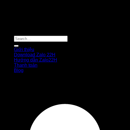
Bạn bấm vào tải về cài đặt bình thường. Sau đó gửi ID và
pass để chúng tôi tiện hỗ trợ bạn sử dụng phần mềm tốt
hơn.
Copyright 2026 ©
Công ty TΠHH giải pháp số HƯΝG
THỊΝH
Giới thiệu
Download Zalo 22H
Hướng dẫn Zalo22H
Thanh toán
Blog