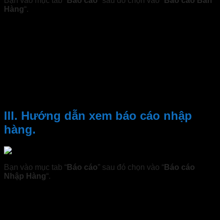
Bạn vào mục tab “
Báo cáo
” sau đó chọn vào “
Báo cáo Bán
Hàng
“.
Muốn tra cứu một phiếu bán hàng bạn cần nhập mã phiếu
bán hàng thời gian lập phiếu sau đó bấm
“Tra cứu”.
Hoặc chọn tra cứu theo ngày, tháng, năm để xem tất cả các
phiếu đã bạn trong khoảng thời gian đó.
Chọn phiếu bán hàng cần hiển thị chi tiết. Sau khi chọn chi
tiết bán hàng sẽ được hiển thị ở dưới phần chi tiết phiếu
Xuất/Bán.
III. Hướng dẫn xem báo cáo nhập
hàng.
Bạn vào mục tab “
Báo cáo
” sau đó chọn vào “
Báo cáo
Nhập Hàng
“.
Muốn tra cứu một phiếu nhập hàng bạn cần nhập mã phiếu
bán hàng thời gian lập phiếu sau đó bấm
“Tra cứu”.
Hoặc chọn tra cứu theo ngày, tháng, năm để xem tất cả các