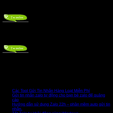
———————
HỖ TRỢ SỬ DỤNG
Zalo : 036.2424.599 – Mr Nghĩa
(7h30-17h00)
———————
NHÂN VIÊN KẾ TOÁN
Zalo : 0986.242.610 – Ms Trang
(7h30-17h00)
Trên facebook
Bài viết mới
Các Tool Gửi Tin Nhắn Hàng Loạt Miễn Phí
Gửi tin nhắn zalo tự động cho bạn bè zalo để quảng
cáo
Hướng dẫn sử dụng Zalo 22h – phần mềm auto gửi tin
nhắn.